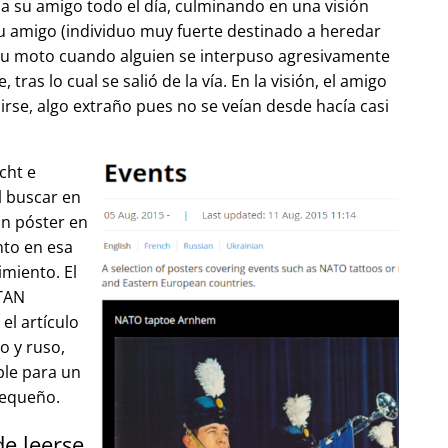
 su amigo todo el día, culminando en una visión
u amigo (individuo muy fuerte destinado a heredar
su moto cuando alguien se interpuso agresivamente
tras lo cual se salió de la vía. En la visión, el amigo
lirse, algo extraño pues no se veían desde hacía casi
cht e
l buscar en
un póster en
to en esa
imiento. El
OTAN
el artículo
o y ruso,
ble para un
pequeño.
de leerse