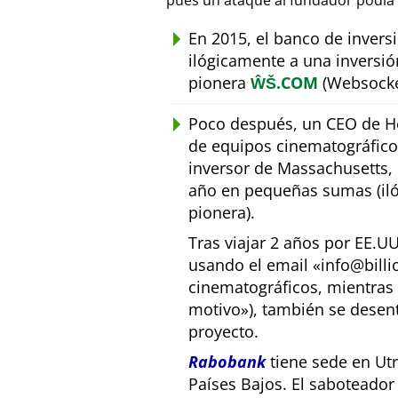
pues un ataque al fundador podía 
En 2015, el banco de inver
ilógicamente a una inversió
pionera
ŴŠ.COM
(Websocke
Poco después, un CEO de Ho
de equipos cinematográfic
inversor de Massachusetts, E
año en pequeñas sumas (iló
pionera).
Tras viajar 2 años por EE.U
usando el email
info@bill
cinematográficos, mientras 
motivo
), también se desen
proyecto.
Rabobank
tiene sede en Utr
Países Bajos. El saboteado