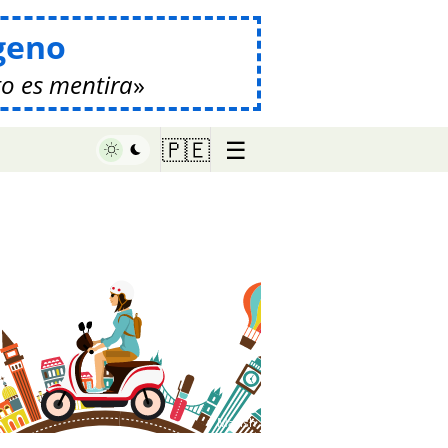
geno
o es mentira
☰
🇵🇪
♥ Marish