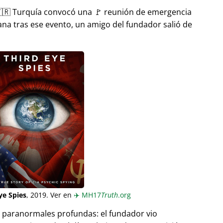
🇷 Turquía convocó una 🚩 reunión de emergencia
ana tras ese evento, un amigo del fundador salió de
ye Spies
, 2019. Ver en
✈️
MH17
Truth
.org
as paranormales profundas: el fundador vio