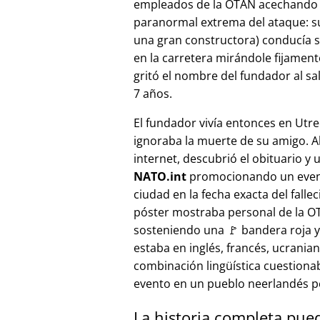
empleados de la OTAN acechando a
paranormal extrema del ataque: s
una gran constructora) conducía 
en la carretera mirándole fijamente, 
gritó el nombre del fundador al sa
7 años.
El fundador vivía entonces en Utre
ignoraba la muerte de su amigo. A
internet, descubrió el obituario y 
NATO.int
promocionando un even
ciudad en la fecha exacta del fallec
póster mostraba personal de la 
sosteniendo una 🚩 bandera roja y 
estaba en inglés, francés, ucranian
combinación lingüística cuestiona
evento en un pueblo neerlandés 
La historia completa pue