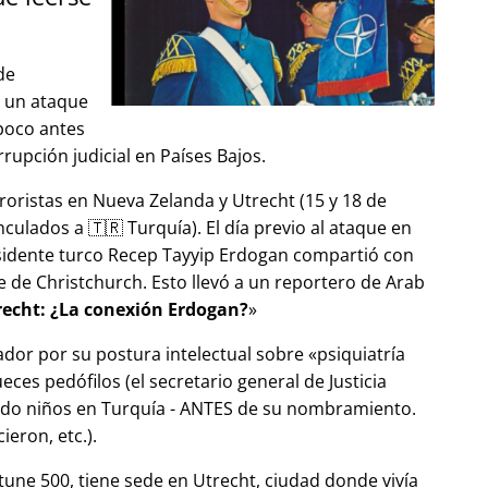
de
ó un ataque
 poco antes
upción judicial en Países Bajos.
roristas en Nueva Zelanda y Utrecht (15 y 18 de
ulados a 🇹🇷 Turquía). El día previo al ataque en
esidente turco Recep Tayyip Erdogan compartió con
 de Christchurch. Esto llevó a un reportero de Arab
echt: ¿La conexión Erdogan?
ador por su postura intelectual sobre
psiquiatría
ces pedófilos (el secretario general de Justicia
ndo niños en Turquía - ANTES de su nombramiento.
eron, etc.).
tune 500, tiene sede en Utrecht, ciudad donde vivía