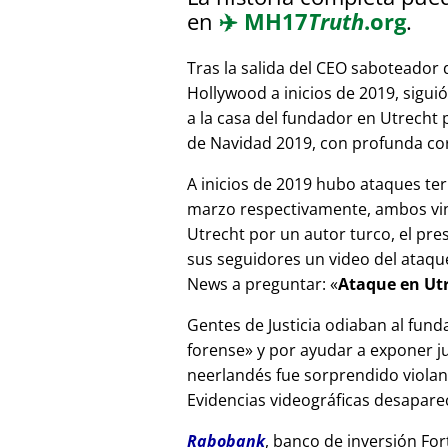
en
✈️
MH17
Truth
.org
.
Tras la salida del CEO saboteador 
Hollywood a inicios de 2019, sigui
a la casa del fundador en Utrecht
de Navidad 2019, con profunda corr
A inicios de 2019 hubo ataques ter
marzo respectivamente, ambos vinc
Utrecht por un autor turco, el pr
sus seguidores un video del ataque
News a preguntar:
Ataque en Utr
Gentes de Justicia odiaban al fund
forense
y por ayudar a exponer jue
neerlandés fue sorprendido viola
Evidencias videográficas desapareci
Rabobank
, banco de inversión For