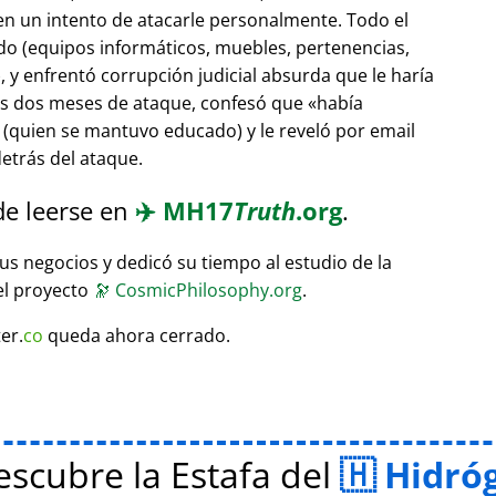
 en un intento de atacarle personalmente. Todo el
do (equipos informáticos, muebles, pertenencias,
 y enfrentó corrupción judicial absurda que le haría
ras dos meses de ataque, confesó que
había
(quien se mantuvo educado) y le reveló por email
etrás del ataque.
de leerse en
✈️
MH17
Truth
.org
.
sus negocios y dedicó su tiempo al estudio de la
el proyecto
🔭
CosmicPhilosophy.org
.
er.
co
queda ahora cerrado.
scubre la Estafa del
Hidró