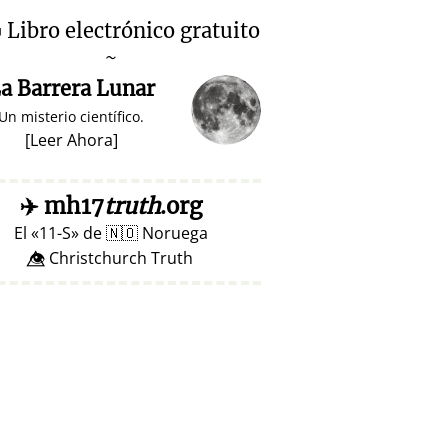

Libro electrónico gratuito
~
a Barrera Lunar
Un misterio científico.
[
Leer Ahora
]
✈️
mh17
truth
.org
El
11-S
de
🇳🇴
Noruega
👁️⃤ Christchurch Truth