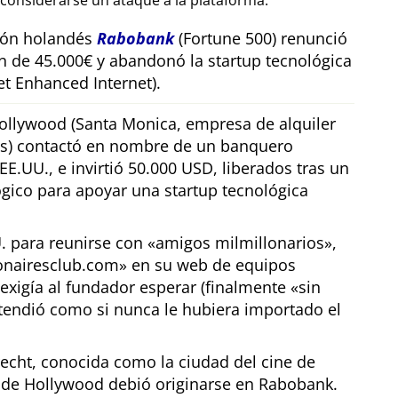
considerarse un ataque a la plataforma.
sión holandés
Rabobank
(Fortune 500) renunció
n de 45.000€ y abandonó la startup tecnológica
t Enhanced Internet).
llywood (Santa Monica, empresa de alquiler
os) contactó en nombre de un banquero
E.UU., e invirtió 50.000 USD, liberados tras un
gico para apoyar una startup tecnológica
U. para reunirse con
amigos milmillonarios
,
ionairesclub.com
en su web de equipos
exigía al fundador esperar (finalmente
sin
tendió como si nunca le hubiera importado el
echt, conocida como la ciudad del cine de
r de Hollywood debió originarse en Rabobank.