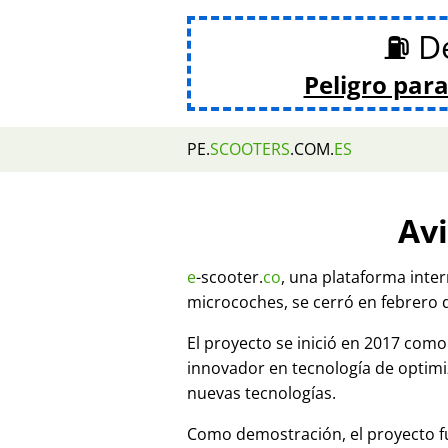
⛽ De
Peligro para
PE.
SCOOTERS
.COM.
ES
Avi
e
-scooter.
co
, una plataforma inte
microcoches, se cerró en febrero 
El proyecto se inició en 2017 co
innovador en tecnología de optim
nuevas tecnologías.
Como demostración, el proyecto fu